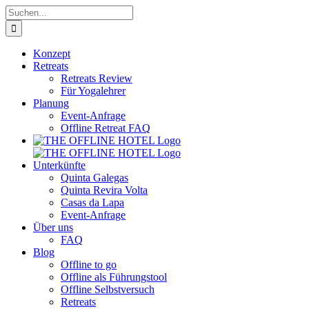
Zum
Suche
Inhalt
nach:
springen
Konzept
Retreats
Retreats Review
Für Yogalehrer
Planung
Event-Anfrage
Offline Retreat FAQ
Unterkünfte
Quinta Galegas
Quinta Revira Volta
Casas da Lapa
Event-Anfrage
Über uns
FAQ
Blog
Offline to go
Offline als Führungstool
Offline Selbstversuch
Retreats