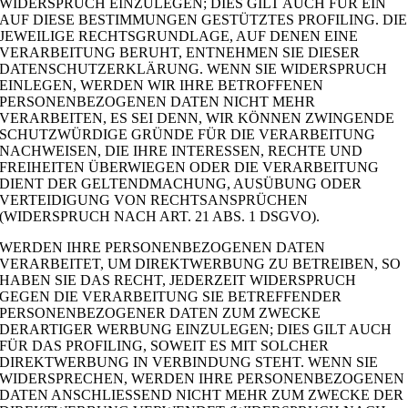
WIDERSPRUCH EINZULEGEN; DIES GILT AUCH FÜR EIN
AUF DIESE BESTIMMUNGEN GESTÜTZTES PROFILING. DIE
JEWEILIGE RECHTSGRUNDLAGE, AUF DENEN EINE
VERARBEITUNG BERUHT, ENTNEHMEN SIE DIESER
DATENSCHUTZERKLÄRUNG. WENN SIE WIDERSPRUCH
EINLEGEN, WERDEN WIR IHRE BETROFFENEN
PERSONENBEZOGENEN DATEN NICHT MEHR
VERARBEITEN, ES SEI DENN, WIR KÖNNEN ZWINGENDE
SCHUTZWÜRDIGE GRÜNDE FÜR DIE VERARBEITUNG
NACHWEISEN, DIE IHRE INTERESSEN, RECHTE UND
FREIHEITEN ÜBERWIEGEN ODER DIE VERARBEITUNG
DIENT DER GELTENDMACHUNG, AUSÜBUNG ODER
VERTEIDIGUNG VON RECHTSANSPRÜCHEN
(WIDERSPRUCH NACH ART. 21 ABS. 1 DSGVO).
WERDEN IHRE PERSONENBEZOGENEN DATEN
VERARBEITET, UM DIREKTWERBUNG ZU BETREIBEN, SO
HABEN SIE DAS RECHT, JEDERZEIT WIDERSPRUCH
GEGEN DIE VERARBEITUNG SIE BETREFFENDER
PERSONENBEZOGENER DATEN ZUM ZWECKE
DERARTIGER WERBUNG EINZULEGEN; DIES GILT AUCH
FÜR DAS PROFILING, SOWEIT ES MIT SOLCHER
DIREKTWERBUNG IN VERBINDUNG STEHT. WENN SIE
WIDERSPRECHEN, WERDEN IHRE PERSONENBEZOGENEN
DATEN ANSCHLIESSEND NICHT MEHR ZUM ZWECKE DER