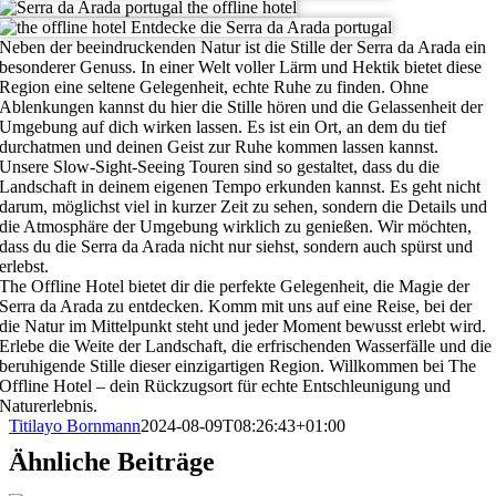
Neben der beeindruckenden Natur ist die Stille der Serra da Arada ein
besonderer Genuss. In einer Welt voller Lärm und Hektik bietet diese
Region eine seltene Gelegenheit, echte Ruhe zu finden. Ohne
Ablenkungen kannst du hier die Stille hören und die Gelassenheit der
Umgebung auf dich wirken lassen. Es ist ein Ort, an dem du tief
durchatmen und deinen Geist zur Ruhe kommen lassen kannst.
Unsere Slow-Sight-Seeing Touren sind so gestaltet, dass du die
Landschaft in deinem eigenen Tempo erkunden kannst. Es geht nicht
darum, möglichst viel in kurzer Zeit zu sehen, sondern die Details und
die Atmosphäre der Umgebung wirklich zu genießen. Wir möchten,
dass du die Serra da Arada nicht nur siehst, sondern auch spürst und
erlebst.
The Offline Hotel bietet dir die perfekte Gelegenheit, die Magie der
Serra da Arada zu entdecken. Komm mit uns auf eine Reise, bei der
die Natur im Mittelpunkt steht und jeder Moment bewusst erlebt wird.
Erlebe die Weite der Landschaft, die erfrischenden Wasserfälle und die
beruhigende Stille dieser einzigartigen Region. Willkommen bei The
Offline Hotel – dein Rückzugsort für echte Entschleunigung und
Naturerlebnis.
Titilayo Bornmann
2024-08-09T08:26:43+01:00
Ähnliche Beiträge