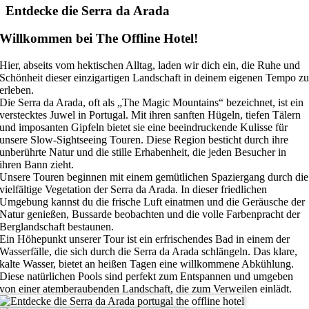
Entdecke die Serra da Arada
Willkommen bei The Offline Hotel!
Hier, abseits vom hektischen Alltag, laden wir dich ein, die Ruhe und
Schönheit dieser einzigartigen Landschaft in deinem eigenen Tempo z
erleben.
Die Serra da Arada, oft als „The Magic Mountains“ bezeichnet, ist ein
verstecktes Juwel in Portugal. Mit ihren sanften Hügeln, tiefen Tälern
und imposanten Gipfeln bietet sie eine beeindruckende Kulisse für
unsere Slow-Sightseeing Touren. Diese Region besticht durch ihre
unberührte Natur und die stille Erhabenheit, die jeden Besucher in
ihren Bann zieht.
Unsere Touren beginnen mit einem gemütlichen Spaziergang durch die
vielfältige Vegetation der Serra da Arada. In dieser friedlichen
Umgebung kannst du die frische Luft einatmen und die Geräusche der
Natur genießen, Bussarde beobachten und die volle Farbenpracht der
Berglandschaft bestaunen.
Ein Höhepunkt unserer Tour ist ein erfrischendes Bad in einem der
Wasserfälle, die sich durch die Serra da Arada schlängeln. Das klare,
kalte Wasser, bietet an heißen Tagen eine willkommene Abkühlung.
Diese natürlichen Pools sind perfekt zum Entspannen und umgeben
von einer atemberaubenden Landschaft, die zum Verweilen einlädt.