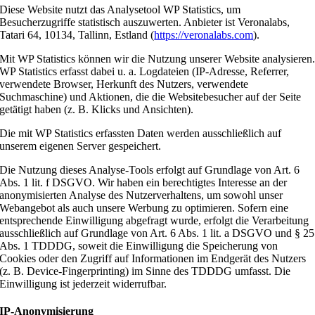
Diese Website nutzt das Analysetool WP Statistics, um
Besucherzugriffe statistisch auszuwerten. Anbieter ist Veronalabs,
Tatari 64, 10134, Tallinn, Estland (
https://veronalabs.com
).
Mit WP Statistics können wir die Nutzung unserer Website analysieren
WP Statistics erfasst dabei u. a. Logdateien (IP-Adresse, Referrer,
verwendete Browser, Herkunft des Nutzers, verwendete
Suchmaschine) und Aktionen, die die Websitebesucher auf der Seite
getätigt haben (z. B. Klicks und Ansichten).
Die mit WP Statistics erfassten Daten werden ausschließlich auf
unserem eigenen Server gespeichert.
Die Nutzung dieses Analyse-Tools erfolgt auf Grundlage von Art. 6
Abs. 1 lit. f DSGVO. Wir haben ein berechtigtes Interesse an der
anonymisierten Analyse des Nutzerverhaltens, um sowohl unser
Webangebot als auch unsere Werbung zu optimieren. Sofern eine
entsprechende Einwilligung abgefragt wurde, erfolgt die Verarbeitung
ausschließlich auf Grundlage von Art. 6 Abs. 1 lit. a DSGVO und § 25
Abs. 1 TDDDG, soweit die Einwilligung die Speicherung von
Cookies oder den Zugriff auf Informationen im Endgerät des Nutzers
(z. B. Device-Fingerprinting) im Sinne des TDDDG umfasst. Die
Einwilligung ist jederzeit widerrufbar.
IP-Anonymisierung