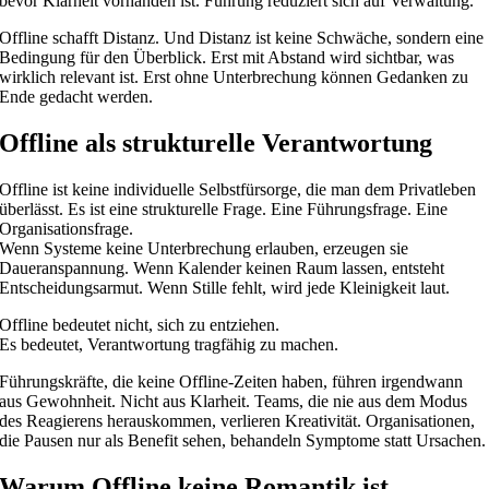
bevor Klarheit vorhanden ist. Führung reduziert sich auf Verwaltung.
Offline schafft Distanz. Und Distanz ist keine Schwäche, sondern eine
Bedingung für den Überblick. Erst mit Abstand wird sichtbar, was
wirklich relevant ist. Erst ohne Unterbrechung können Gedanken zu
Ende gedacht werden.
Offline als strukturelle Verantwortung
Offline ist keine individuelle Selbstfürsorge, die man dem Privatleben
überlässt. Es ist eine strukturelle Frage. Eine Führungsfrage. Eine
Organisationsfrage.
Wenn Systeme keine Unterbrechung erlauben, erzeugen sie
Daueranspannung. Wenn Kalender keinen Raum lassen, entsteht
Entscheidungsarmut. Wenn Stille fehlt, wird jede Kleinigkeit laut.
Offline bedeutet nicht, sich zu entziehen.
Es bedeutet, Verantwortung tragfähig zu machen.
Führungskräfte, die keine Offline-Zeiten haben, führen irgendwann
aus Gewohnheit. Nicht aus Klarheit. Teams, die nie aus dem Modus
des Reagierens herauskommen, verlieren Kreativität. Organisationen,
die Pausen nur als Benefit sehen, behandeln Symptome statt Ursachen.
Warum Offline keine Romantik ist