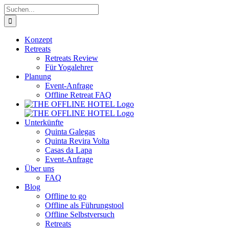
Zum
Suche
Inhalt
nach:
springen
Konzept
Retreats
Retreats Review
Für Yogalehrer
Planung
Event-Anfrage
Offline Retreat FAQ
Unterkünfte
Quinta Galegas
Quinta Revira Volta
Casas da Lapa
Event-Anfrage
Über uns
FAQ
Blog
Offline to go
Offline als Führungstool
Offline Selbstversuch
Retreats