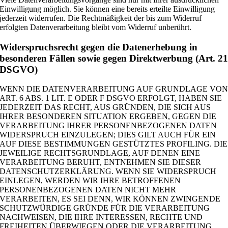
Einwilligung möglich. Sie können eine bereits erteilte Einwilligung
jederzeit widerrufen. Die Rechtmäßigkeit der bis zum Widerruf
erfolgten Datenverarbeitung bleibt vom Widerruf unberührt.
Widerspruchsrecht gegen die Datenerhebung in
besonderen Fällen sowie gegen Direktwerbung (Art. 2
DSGVO)
WENN DIE DATENVERARBEITUNG AUF GRUNDLAGE VO
ART. 6 ABS. 1 LIT. E ODER F DSGVO ERFOLGT, HABEN SIE
JEDERZEIT DAS RECHT, AUS GRÜNDEN, DIE SICH AUS
IHRER BESONDEREN SITUATION ERGEBEN, GEGEN DIE
VERARBEITUNG IHRER PERSONENBEZOGENEN DATEN
WIDERSPRUCH EINZULEGEN; DIES GILT AUCH FÜR EIN
AUF DIESE BESTIMMUNGEN GESTÜTZTES PROFILING. DIE
JEWEILIGE RECHTSGRUNDLAGE, AUF DENEN EINE
VERARBEITUNG BERUHT, ENTNEHMEN SIE DIESER
DATENSCHUTZERKLÄRUNG. WENN SIE WIDERSPRUCH
EINLEGEN, WERDEN WIR IHRE BETROFFENEN
PERSONENBEZOGENEN DATEN NICHT MEHR
VERARBEITEN, ES SEI DENN, WIR KÖNNEN ZWINGENDE
SCHUTZWÜRDIGE GRÜNDE FÜR DIE VERARBEITUNG
NACHWEISEN, DIE IHRE INTERESSEN, RECHTE UND
FREIHEITEN ÜBERWIEGEN ODER DIE VERARBEITUNG