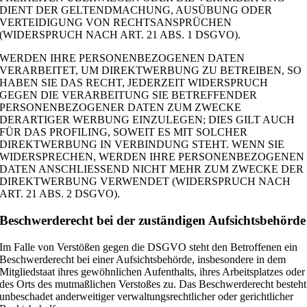
DIENT DER GELTENDMACHUNG, AUSÜBUNG ODER
VERTEIDIGUNG VON RECHTSANSPRÜCHEN
(WIDERSPRUCH NACH ART. 21 ABS. 1 DSGVO).
WERDEN IHRE PERSONENBEZOGENEN DATEN
VERARBEITET, UM DIREKTWERBUNG ZU BETREIBEN, SO
HABEN SIE DAS RECHT, JEDERZEIT WIDERSPRUCH
GEGEN DIE VERARBEITUNG SIE BETREFFENDER
PERSONENBEZOGENER DATEN ZUM ZWECKE
DERARTIGER WERBUNG EINZULEGEN; DIES GILT AUCH
FÜR DAS PROFILING, SOWEIT ES MIT SOLCHER
DIREKTWERBUNG IN VERBINDUNG STEHT. WENN SIE
WIDERSPRECHEN, WERDEN IHRE PERSONENBEZOGENEN
DATEN ANSCHLIESSEND NICHT MEHR ZUM ZWECKE DER
DIREKTWERBUNG VERWENDET (WIDERSPRUCH NACH
ART. 21 ABS. 2 DSGVO).
Beschwerde­recht bei der zuständigen Aufsichts­behörde
Im Falle von Verstößen gegen die DSGVO steht den Betroffenen ein
Beschwerderecht bei einer Aufsichtsbehörde, insbesondere in dem
Mitgliedstaat ihres gewöhnlichen Aufenthalts, ihres Arbeitsplatzes oder
des Orts des mutmaßlichen Verstoßes zu. Das Beschwerderecht besteht
unbeschadet anderweitiger verwaltungsrechtlicher oder gerichtlicher