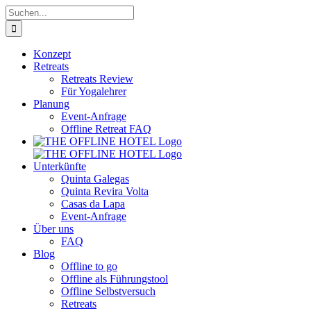
Zum
Suche
Inhalt
nach:
springen
Konzept
Retreats
Retreats Review
Für Yogalehrer
Planung
Event-Anfrage
Offline Retreat FAQ
Unterkünfte
Quinta Galegas
Quinta Revira Volta
Casas da Lapa
Event-Anfrage
Über uns
FAQ
Blog
Offline to go
Offline als Führungstool
Offline Selbstversuch
Retreats