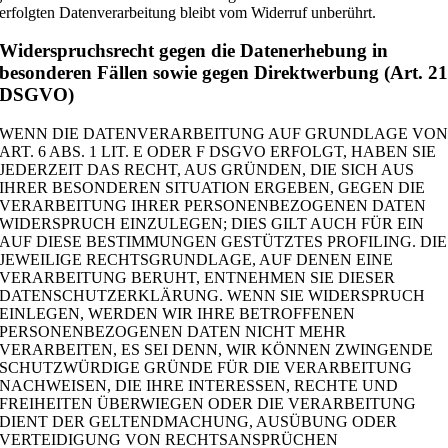
erfolgten Datenverarbeitung bleibt vom Widerruf unberührt.
Widerspruchsrecht gegen die Datenerhebung in
besonderen Fällen sowie gegen Direktwerbung (Art. 2
DSGVO)
WENN DIE DATENVERARBEITUNG AUF GRUNDLAGE VO
ART. 6 ABS. 1 LIT. E ODER F DSGVO ERFOLGT, HABEN SIE
JEDERZEIT DAS RECHT, AUS GRÜNDEN, DIE SICH AUS
IHRER BESONDEREN SITUATION ERGEBEN, GEGEN DIE
VERARBEITUNG IHRER PERSONENBEZOGENEN DATEN
WIDERSPRUCH EINZULEGEN; DIES GILT AUCH FÜR EIN
AUF DIESE BESTIMMUNGEN GESTÜTZTES PROFILING. DIE
JEWEILIGE RECHTSGRUNDLAGE, AUF DENEN EINE
VERARBEITUNG BERUHT, ENTNEHMEN SIE DIESER
DATENSCHUTZERKLÄRUNG. WENN SIE WIDERSPRUCH
EINLEGEN, WERDEN WIR IHRE BETROFFENEN
PERSONENBEZOGENEN DATEN NICHT MEHR
VERARBEITEN, ES SEI DENN, WIR KÖNNEN ZWINGENDE
SCHUTZWÜRDIGE GRÜNDE FÜR DIE VERARBEITUNG
NACHWEISEN, DIE IHRE INTERESSEN, RECHTE UND
FREIHEITEN ÜBERWIEGEN ODER DIE VERARBEITUNG
DIENT DER GELTENDMACHUNG, AUSÜBUNG ODER
VERTEIDIGUNG VON RECHTSANSPRÜCHEN