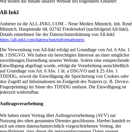
Wir hosten die Inhalte unserer Website bei folgendem Anbieter:
All-Inkl
Anbieter ist die ALL-INKL.COM – Neue Medien Münnich, Inh. Ren
Münnich, Hauptstraße 68, 02742 Friedersdorf (nachfolgend All-Inkl).
Details entnehmen Sie der Datenschutzerklärung von All-Inkl:
https://all-inkl.com/datenschutzinformationen/
.
Die Verwendung von All-Inkl erfolgt auf Grundlage von Art. 6 Abs. 1
lit. f DSGVO. Wir haben ein berechtigtes Interesse an einer möglichst
zuverlässigen Darstellung unserer Website. Sofern eine entsprechende
Einwilligung abgefragt wurde, erfolgt die Verarbeitung ausschließlich
auf Grundlage von Art. 6 Abs. 1 lit. a DSGVO und § 25 Abs. 1
TDDDG, soweit die Einwilligung die Speicherung von Cookies oder
den Zugriff auf Informationen im Endgerät des Nutzers (z. B. Device-
Fingerprinting) im Sinne des TDDDG umfasst. Die Einwilligung ist
jederzeit widerrufbar.
Auftragsverarbeitung
Wir haben einen Vertrag über Auftragsverarbeitung (AVV) zur
Nutzung des oben genannten Dienstes geschlossen. Hierbei handelt es
sich um einen datenschutzrechtlich vorgeschriebenen Vertrag, der
gewährleistet, dass dieser die personenbezogenen Daten unserer