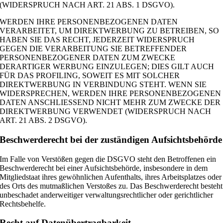
(WIDERSPRUCH NACH ART. 21 ABS. 1 DSGVO).
WERDEN IHRE PERSONENBEZOGENEN DATEN
VERARBEITET, UM DIREKTWERBUNG ZU BETREIBEN, SO
HABEN SIE DAS RECHT, JEDERZEIT WIDERSPRUCH
GEGEN DIE VERARBEITUNG SIE BETREFFENDER
PERSONENBEZOGENER DATEN ZUM ZWECKE
DERARTIGER WERBUNG EINZULEGEN; DIES GILT AUCH
FÜR DAS PROFILING, SOWEIT ES MIT SOLCHER
DIREKTWERBUNG IN VERBINDUNG STEHT. WENN SIE
WIDERSPRECHEN, WERDEN IHRE PERSONENBEZOGENEN
DATEN ANSCHLIESSEND NICHT MEHR ZUM ZWECKE DER
DIREKTWERBUNG VERWENDET (WIDERSPRUCH NACH
ART. 21 ABS. 2 DSGVO).
Beschwerde­recht bei der zuständigen Aufsichts­behörde
Im Falle von Verstößen gegen die DSGVO steht den Betroffenen ein
Beschwerderecht bei einer Aufsichtsbehörde, insbesondere in dem
Mitgliedstaat ihres gewöhnlichen Aufenthalts, ihres Arbeitsplatzes oder
des Orts des mutmaßlichen Verstoßes zu. Das Beschwerderecht besteht
unbeschadet anderweitiger verwaltungsrechtlicher oder gerichtlicher
Rechtsbehelfe.
Recht auf Daten­übertrag­barkeit